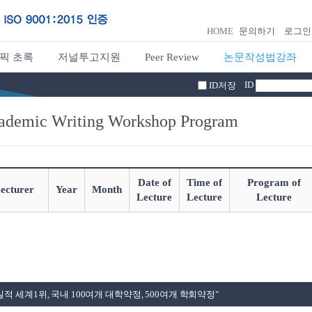
HOME
문의하기
로그인
픽 초록
저널투고지원
Peer Review
논문작성법강좌
ID
ID저장
ademic Writing Workshop Program
Date of
Time of
Program of
ecturer
Year
Month
Lecture
Lecture
Lecture
적 세계1위, 국내 100여개 대학약정, 500여개 학회약정"