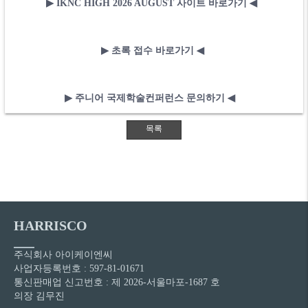
▶
​
IKNC HIGH 2026 AUGUST 사이트 바로가기
​
◀
​
▶
초록 접수 바로가기
​
◀
​ ​
▶
​
주니어 국제학술컨퍼런스 문의하기
◀
​ ​​
HARRISCO
주식회사 아이케이엔씨
사업자등록번호 : 597-81-01671
통신판매업 신고번호 : 제 2026-서울마포-1687 호
의장 김무진