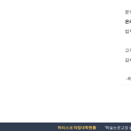
문
온
업
고
감
​
하리스코 약정대학현황
"학술논문교정 실