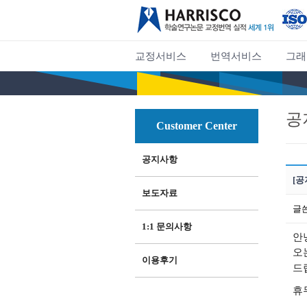
교정서비스
번역서비스
그래
공
Customer Center
공지사항
[공
보도자료
글
1:1 문의사항
안
오
이용후기
드
휴