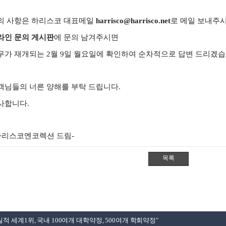
의 사항은 하리스코 대표메일
harrisco@harrisco.net
로 메일 보내주
라인 문의 게시판
에 문의 남겨주시면
무가 재개되는 2월 9일 월요일에 확인하여 순차적으로 답변 드리겠습
객님들의 너른 양해를 부탁 드립니다.​
사합니다.
-하리스코엔코렉션 드림-
적 세계1위, 국내 100여개 대학약정, 500여개 학회약정"