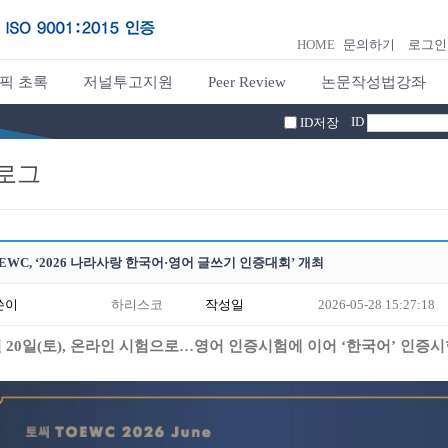
HOME
문의하기
로그인
픽 초록
저널투고지원
Peer Review
논문작성법강좌
ID
ID저장
로그
EWC, ‘2026 나라사랑 한국어·영어 글쓰기 인증대회’ 개최
쓴이
하리스코
작성일
2026-05-28 15:27:18
월
20
일
(
토
),
온라인 시험으로
…
영어 인증시험에 이어
‘
한국어
’
인증시