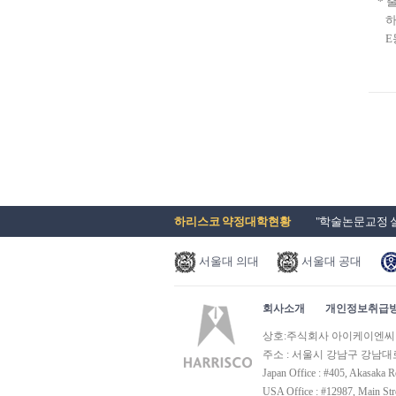
* 
하
E
하리스코 약정대학현황
"학술논문교정 실
서울대 의대
서울대 공대
회사소개
개인정보취급
Prev
Next
상호:주식회사 아이케이엔씨 | 사
주소 : 서울시 강남구 강남대로 320
Japan Office : #405, Akasaka R
USA Office : #12987, Main St