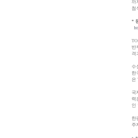
까
첨
* 
h
TO
반
격
수
한
은
국
력
인
한
주