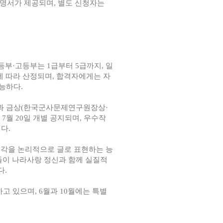
명서가 제공되며
,
별도 신청자는
등부
·
고등부는
1
급부터
5
급까지
,
일
에 따라 산정되며
,
합격자에게는 자
가능하다
.
과 금상
(
한국군사문제연구원장상
·
7
월
20
일 개별 공지되며
,
우수작
이다
.
각을 논리적으로 글로 표현하는 능
들이 나라사랑 정신과 함께 실질적
다
.
하고 있으며
, 6
월과
10
월에는 특별