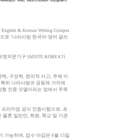
of English & Korean Writing Compet
식으로
‘
나라사랑 한국어
·
영어 글쓰
유엔자문기구
IAESTE KOREA
가
현력
,
구성력
,
창의적 사고
,
주제 이
.
특히 나라사랑과 공동체 가치에
합형 인증 모델이라는 점에서 주목
의 프리미엄 공식 인증시험으로
,
초
은 물론 일반인
,
학원
,
학교 및 기관
가 가능하며
,
접수 마감은
6
월
15
일