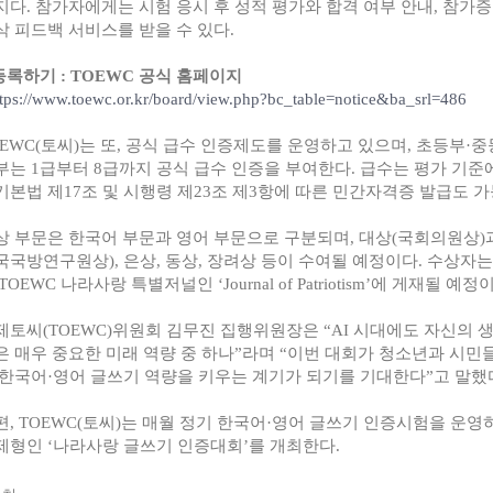
지다
.
참가자에게는 시험 응시 후 성적 평가와 합격 여부 안내
,
참가증
삭 피드백 서비스를 받을 수 있다
.
등록하기 :
TOEWC 공식 홈페이지
ttps://www.toewc.or.kr/board/view.php?bc_table=notice&ba_srl=486
EWC(
토씨
)
는 또
,
공식 급수 인증제도를 운영하고 있으며
,
초등부
·
중
부는
1
급부터
8
급까지 공식 급수 인증을 부여한다
.
급수는 평가 기준
기본법 제
17
조 및 시행령 제
23
조 제
3
항에 따른 민간자격증 발급도 
상 부문은 한국어 부문과 영어 부문으로 구분되며
,
대상
(
국회의원상
)
국국방연구원상
),
은상
,
동상
,
장려상 등이 수여될 예정이다
.
수상자는
TOEWC
나라사랑 특별저널인
‘Journal of Patriotism’
에 게재될 예정
제토씨
(TOEWC)
위원회 김무진 집행위원장은
“AI
시대에도 자신의 생
은 매우 중요한 미래 역량 중 하나
”
라며
“
이번 대회가 청소년과 시민
 한국어
·
영어 글쓰기 역량을 키우는 계기가 되기를 기대한다
”
고 말했
편
, TOEWC(
토씨
)
는 매월 정기 한국어
·
영어 글쓰기 인증시험을 운영
제형인
‘
나라사랑 글쓰기 인증대회
’
를 개최한다
.