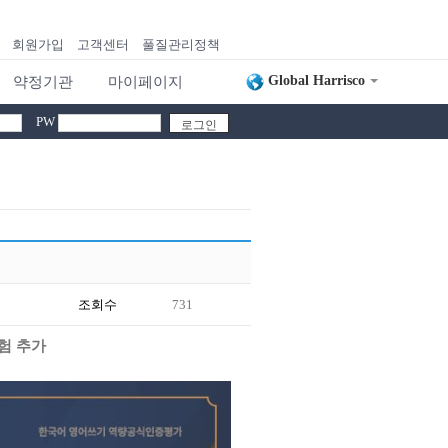
회원가입
고객센터
풀질관리정책
Global Harrisco
약정기관
마이페이지
PW
조회수
731
험 추가