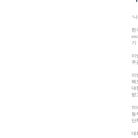
‘
나
한
enc
기
이
주
이
해
대
받
TO
등
단
대