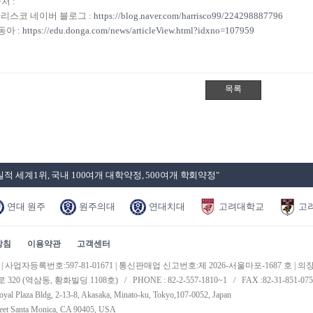
출처 :
리스코 네이버 블로그 :
https://blog.naver.com/harrisco99/224298887796
동아 :
https://edu.donga.com/news/articleView.html?idxno=107959
적 세계1위, 국내 100여개 대학약정, 500여개 학회약정"
연대 원주
원주의대
연대치대
고려대학교
고
방침
이용약관
고객센터
업자등록번호:597-81-01671 | 통신판매업 신고번호:제 2026-서울마포-1687 호 | 의
 (역삼동, 황화빌딩 1108호) / PHONE : 82-2-557-1810~1 / FAX :82-31-851-075
oyal Plaza Bldg, 2-13-8, Akasaka, Minato-ku, Tokyo,107-0052, Japan
reet Santa Monica, CA 90405, USA