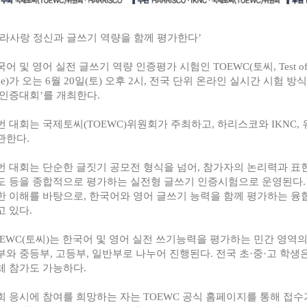
라사랑 정신과 글쓰기 역량을 함께 평가한다
’
국어 및 영어 실전 글쓰기 역량 인증평가 시험인
TOEWC(
토씨
, Test 
e)
가 오는
6
월
20
일
(
토
)
오후
2
시
,
전국 단위 온라인 실시간 시험 방
 인증대회
’
를 개최한다
.
번 대회는 국제토씨
(TOEWC)
위원회가 주최하고
,
하리스코와
IKNC,
관한다
.
번 대회는 단순한 글짓기 공모전 형식을 넘어
,
참가자의 논리력과 표
도 등을 종합적으로 평가하는 실전형 글쓰기 인증시험으로 운영된다
한 이해를 바탕으로
,
한국어와 영어 글쓰기 능력을 함께 평가하는 융
고 있다
.
EWC(
토씨
)
는 한국어 및 영어 실전 쓰기능력을 평가하는 민간 영역
부와 중등부
,
고등부
,
일반부로 나누어 진행된다
.
전국 초
·
중
·
고 학생
체 참가도 가능하다
.
회 응시에 참여를 희망하는 자는
TOEWC
공식 홈페이지를 통해 접수