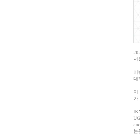
20
서
이
대
이
가
I
U
en
논