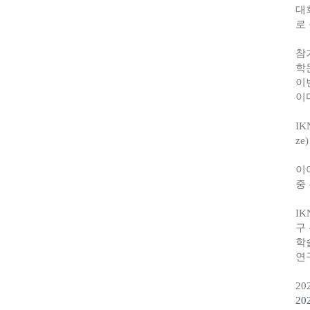
대회
로
참
학
이
이
IK
z
이
중 
I
구
학
연
20
20