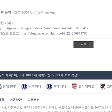
대회 문의
: 02-701-3577, office@iknc.org​
관련 기사 :
동아
https://edu.donga.com/news/articleView.html?idxno=106479
리스코 블로그
https://blog.naver.com/harrisco99/224256873766
적 세계1위, 국내 100여개 대학약정, 500여개 학회약정"
연대 원주
원주의대
연대치대
고려대학교
고
방침
이용약관
고객센터
업자등록번호:597-81-01671 | 통신판매업 신고번호:제 2026-서울마포-1687 호 | 의