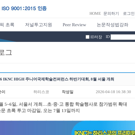
HOME
문의하기
로그인
픽 초록
저널투고지원
Peer Review
논문작성법강좌
ID
ID저장
로그
26 IKNC HIGH 주니어국제학술컨퍼런스 하반기대회, 8월 서울 개최
쓴이
하리스코
작성일
2026-04-18 16:38:30
월
5~6
일
,
서울서 개최
…
초
·
중
·
고 통합 학술행사로 참가범위 확대
문 초록 투고 마감일, 오는 7월 13일까지