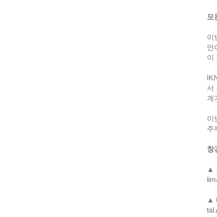
​
​
언
이
​I
서
계
​
주
​
​▲
lim
​▲
tal