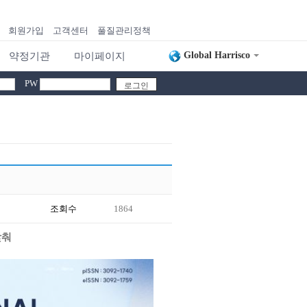
회원가입
고객센터
풀질관리정책
Global Harrisco
약정기관
마이페이지
PW
조회수
1864
갖춰