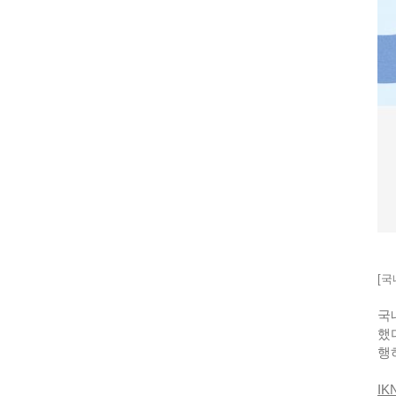
[
국
국
했
행하
IK