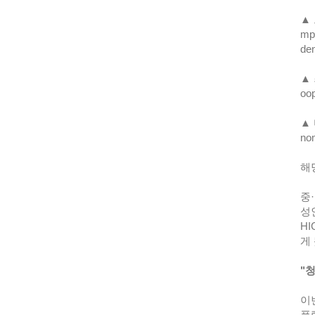
​
mpa
den
▲ 
oop
​▲
nom
​
​
성
H
게
​
​